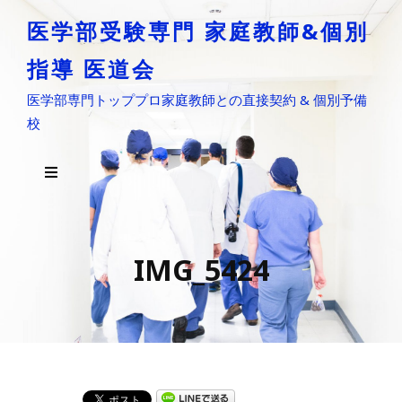
医学部受験専門 家庭教師&個別
指導 医道会
医学部専門トッププロ家庭教師との直接契約 & 個別予備
校
IMG_5424